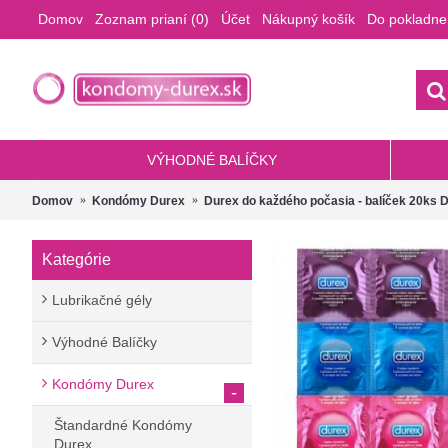
Domov
Zoznam prianí (
0
)
Účet
Nákupný košík
Do pokladne
VÝHODNÉ BALÍČKY
Domov
Kondómy Durex
Durex do každého počasia - balíček 20ks
Kategórie
Lubrikačné gély
Výhodné Balíčky
Kondómy Durex
-
Štandardné Kondómy
Durex