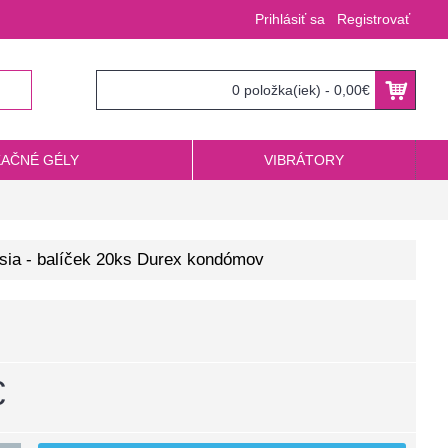
Prihlásiť sa
Registrovať
0 položka(iek) - 0,00€
KAČNÉ GÉLY
VIBRÁTORY
sia - balíček 20ks Durex kondómov
€