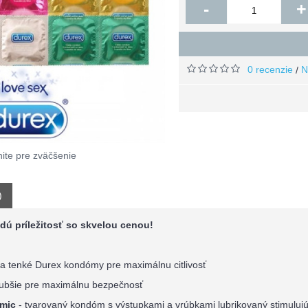
-
+
0 recenzie
N
/
nite pre zväčšenie
)
ú príležitosť so skvelou cenou!
tra tenké Durex kondómy pre maximálnu citlivosť
rubšie pre maximálnu bezpečnosť
smic
- tvarovaný kondóm s výstupkami a vrúbkami lubrikovaný stimuluj