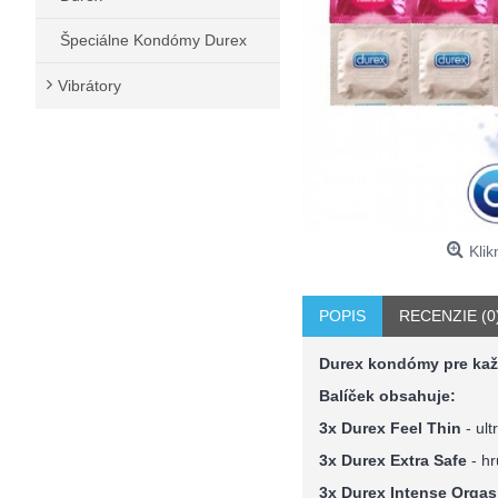
Špeciálne Kondómy Durex
Vibrátory
Klik
POPIS
RECENZIE (0
Durex kondómy pre každ
Balíček obsahuje:
3x Durex Feel Thin
- ul
3x Durex Extra Safe
- h
3x Durex Intense Orga