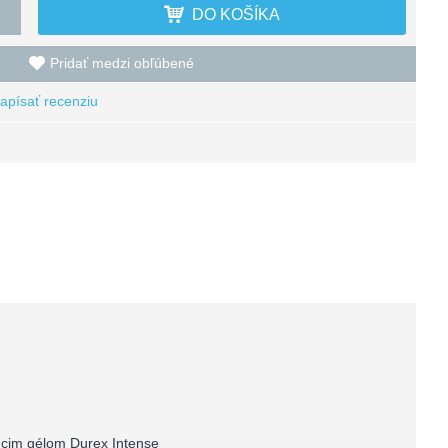
DO KOŠÍKA
Pridať medzi obľúbené
apísať recenziu
úcim gélom Durex Intense