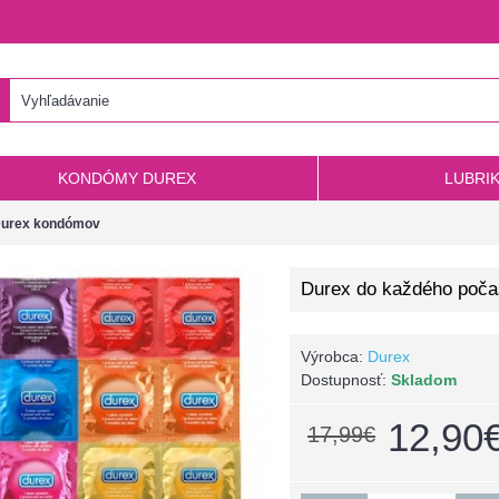
KONDÓMY DUREX
LUBRI
 Durex kondómov
Durex do každého poča
Výrobca:
Durex
Dostupnosť:
Skladom
12,90
17,99€