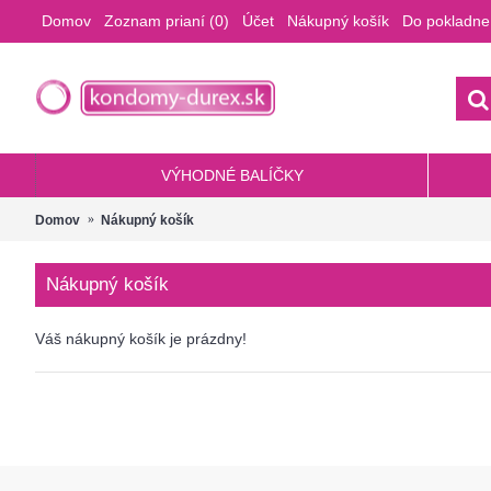
Domov
Zoznam prianí (
0
)
Účet
Nákupný košík
Do pokladne
VÝHODNÉ BALÍČKY
Domov
Nákupný košík
Nákupný košík
Váš nákupný košík je prázdny!