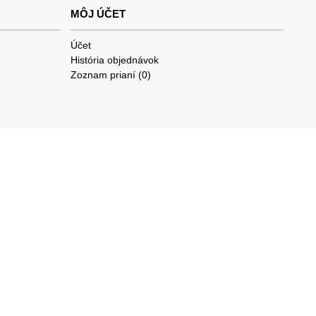
MÔJ ÚČET
Účet
História objednávok
Zoznam prianí (
0
)