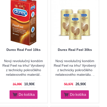
Durex Real Feel 10ks
Durex Real Feel 30ks
Nový revolulučný kondóm
Nový revolulučný kondóm
Real Feel na trhu! Vyrobený
Real Feel na trhu! Vyrobený
z technicky pokročilého
z technicky pokročilého
nelatexového materiál..
nelatexového materiálu. ..
10,90€
26,90€
16,99€
50,97€
Do košíka
Do košíka