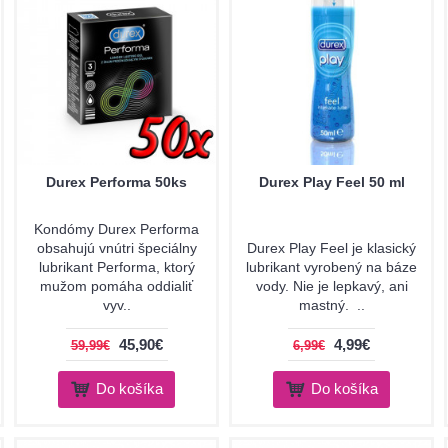
Durex Performa 50ks
Durex Play Feel 50 ml
Kondómy Durex Performa
obsahujú vnútri špeciálny
Durex Play Feel je klasický
lubrikant Performa, ktorý
lubrikant vyrobený na báze
mužom pomáha oddialiť
vody. Nie je lepkavý, ani
vyv..
mastný. ..
45,90€
4,99€
59,99€
6,99€
Do košíka
Do košíka