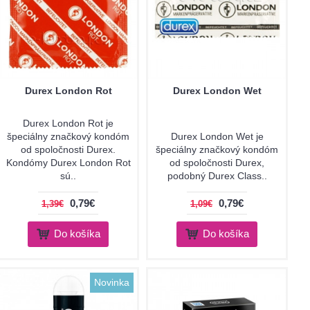
Durex London Rot
Durex London Wet
Durex London Rot je
špeciálny značkový kondóm
Durex London Wet je
od spoločnosti Durex.
špeciálny značkový kondóm
Kondómy Durex London Rot
od spoločnosti Durex,
sú..
podobný Durex Class..
0,79€
0,79€
1,39€
1,09€
Do košíka
Do košíka
Novinka