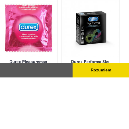
Durex Pleasuremax
Durex Performa 3ks
Rozumiem
Teraz môžete zabezpečiť
Tajomstvo dlhotrvajúceho
maximálnu stimuláciu sebe
milovania. Kondómy sú na
aj svojmu partnerovi.
svojom konci lubrikované
Špeciálne vyvinutý t..
špeciálnym lubrikantom..
0,79€
3,79€
0,89€
4,99€
Do košíka
Do košíka