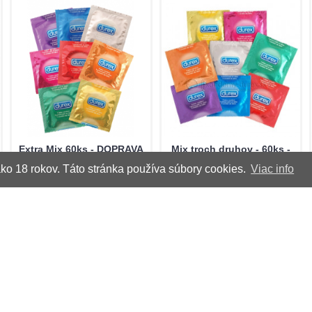
Extra Mix 60ks - DOPRAVA
Mix troch druhov - 60ks -
ZDARMA
DOPRAVA ZDARMA
o 18 rokov. Táto stránka používa súbory cookies.
Viac info
Mix troch druhov
Obsah balenia: - 16 ks
prezervatívov za atraktívnu
Durex Extra Safe - 16 ks
cenu. Spolu 60 ks +
Durex Elite &n..
poštovné zdarma!..
44,90€
44,90€
69,90€
89,00€
Do košíka
Do košíka