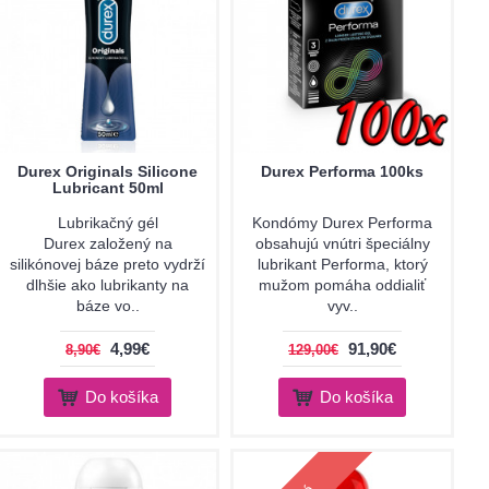
Durex Originals Silicone
Durex Performa 100ks
Lubricant 50ml
Lubrikačný gél
Kondómy Durex Performa
Durex založený na
obsahujú vnútri špeciálny
silikónovej báze preto vydrží
lubrikant Performa, ktorý
dlhšie ako lubrikanty na
mužom pomáha oddialiť
báze vo..
vyv..
4,99€
91,90€
8,90€
129,00€
Do košíka
Do košíka