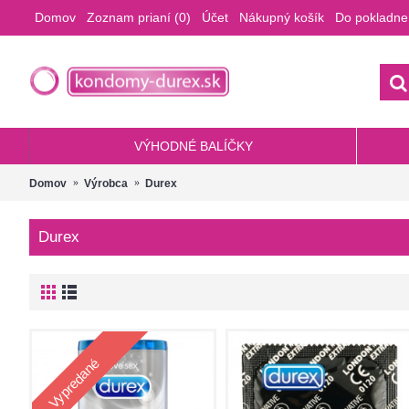
Domov
Zoznam prianí (
0
)
Účet
Nákupný košík
Do pokladne
VÝHODNÉ BALÍČKY
Domov
Výrobca
Durex
Durex
Vypredané