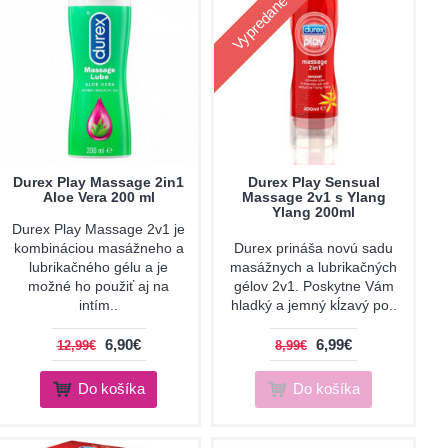
Vypredané
Durex Play Massage 2in1
Durex Play Sensual
Aloe Vera 200 ml
Massage 2v1 s Ylang
Ylang 200ml
Durex Play Massage 2v1 je
kombináciou masážneho a
Durex prináša novú sadu
lubrikačného gélu a je
masážnych a lubrikačných
možné ho použiť aj na
gélov 2v1. Poskytne Vám
intím..
hladký a jemný kĺzavý po..
6,90€
6,99€
12,99€
8,99€
Do košíka
Do košíka