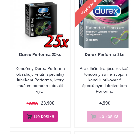
Vypredané
Durex Performa 25ks
Durex Performa 3ks
Kondómy Durex Performa
Pre dlhšie trvajúcu rozkoš.
obsahujú vnútri špeciálny
Kondómy sú na svojom
lubrikant Performa, ktorý
konci lubrikované
mužom pomáha oddialiť
špeciálnym lubrikantom
vyv..
Perform..
23,90€
4,99€
49,99€
Do košíka
Do košíka