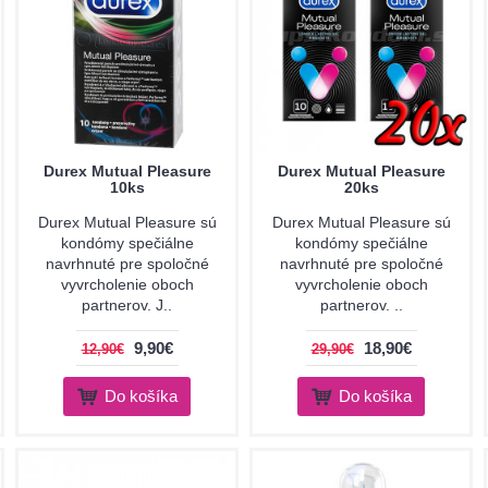
Durex Mutual Pleasure
Durex Mutual Pleasure
10ks
20ks
Durex Mutual Pleasure sú
Durex Mutual Pleasure sú
kondómy spečiálne
kondómy spečiálne
navrhnuté pre spoločné
navrhnuté pre spoločné
vyvrcholenie oboch
vyvrcholenie oboch
partnerov. J..
partnerov. ..
9,90€
18,90€
12,90€
29,90€
Do košíka
Do košíka