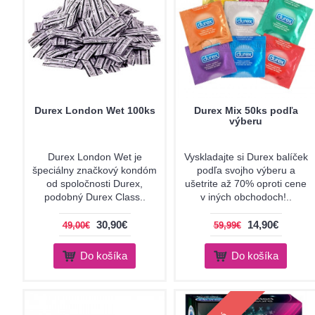
Durex London Wet 100ks
Durex Mix 50ks podľa
výberu
Durex London Wet je
Vyskladajte si Durex balíček
špeciálny značkový kondóm
podľa svojho výberu a
od spoločnosti Durex,
ušetrite až 70% oproti cene
podobný Durex Class..
v iných obchodoch!..
30,90€
14,90€
49,00€
59,99€
Do košíka
Do košíka