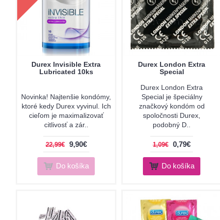
Durex Invisible Extra
Durex London Extra
Lubricated 10ks
Special
Durex London Extra
Novinka! Najtenšie kondómy,
Special je špeciálny
ktoré kedy Durex vyvinul. Ich
značkový kondóm od
cieľom je maximalizovať
spoločnosti Durex,
citlivosť a zár..
podobný D..
9,90€
0,79€
22,99€
1,09€
Do košíka
Do košíka