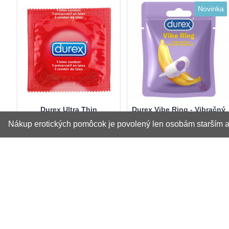
Novinka
Durex Ultra Thin
Durex Vibe Ring - Vibračný
krúžok
Nákup erotických pomôcok je povolený len osobám starším ak
Vibračný krúžok Durex
Durex Ultra Thin je jemný
Intense Vibrations je
prezervatív vyvinutý pre
navrhnutý pre jednoduché
vyššiu citlivosť. Je vyrobený
nasadenie a použitie.
z prir..
Nasadz..
0,99€
7,90€
10,99€
Do košíka
Do košíka