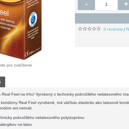
-
+
0 recenzie
N
/
nite pre zväčšenie
)
Real Feel na trhu! Vyrobený z technicky pokročilého nelatexového mate
ú kondómy Real Feel vyrobené, má väčšsiu elasticitu ako latexové kon
kondóm ani nemali.
chnicky pokročilého nelatexového polyizoprénu
alergikov na latex