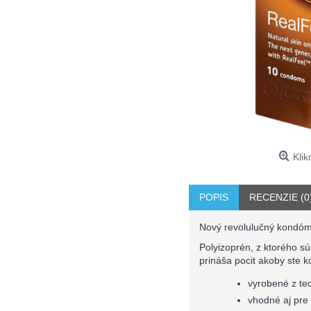
Klik
POPIS
RECENZIE (0
Nový revolulučný kondóm 
Polyizoprén, z ktorého s
prináša pocit akoby ste 
vyrobené z te
vhodné aj pre 