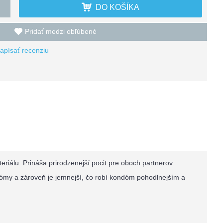
DO KOŠÍKA
Pridať medzi obľúbené
apísať recenziu
riálu. Prináša prirodzenejší pocit pre oboch partnerov.
dómy a zároveň je jemnejší, čo robí kondóm pohodlnejším a