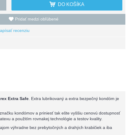
DO KOŠÍKA
Pridať medzi obľúbené
apísať recenziu
ex Extra Safe
. Extra lubrikovaný a extra bezpečný kondóm je
 značku kondómov a priniesť tak ešte vyššiu cenovú dostupnosť
texu a použitím rovnakej technológie a testov kvality.
dajom výhradne bez prebytočných a drahých krabičiek a iba