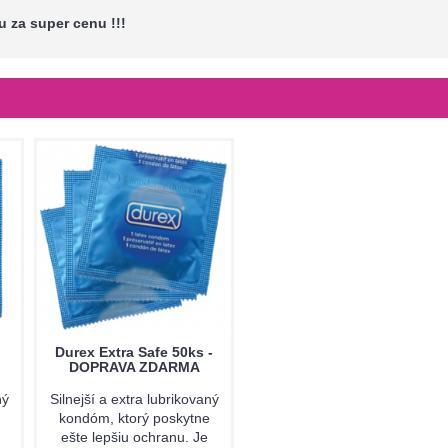
u za super cenu !!!
Durex Extra Safe 50ks -
DOPRAVA ZDARMA
ný
Silnejší a extra lubrikovaný
kondóm, ktorý poskytne
ešte lepšiu ochranu. Je