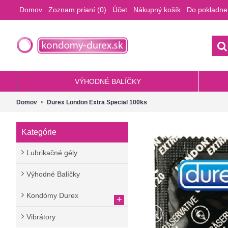
Domov
Zoznam prianí (
0
)
Účet
Nákupný košík
Do pokladne
VÝHODNÉ BALÍČKY
Domov
Durex London Extra Special 100ks
Kategórie
Lubrikačné gély
Výhodné Balíčky
Kondómy Durex
+
Vibrátory