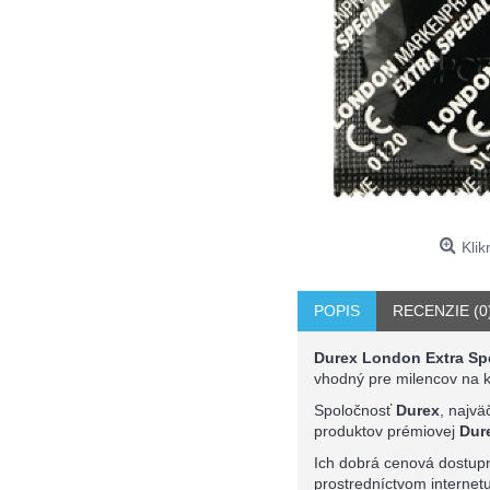
Klik
POPIS
RECENZIE (0
Durex London Extra Sp
vhodný pre milencov na 
Spoločnosť
Durex
, najvä
produktov prémiovej
Dure
Ich dobrá cenová dostupn
prostredníctvom internet