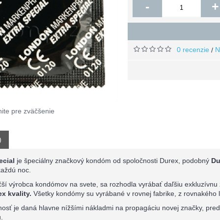
-
+
0 recenzie
N
/
nite pre zväčšenie
)
ecial
je špeciálny značkový kondóm od spoločnosti Durex, podobný
Dur
každú noc.
čší výrobca kondómov na svete, sa rozhodla vyrábať daľšiu exkluzívnu
x kvality.
Všetky kondómy su vyrábané v rovnej fabrike, z rovnakého la
osť je daná hlavne nížšími nákladmi na propagáciu novej značky, pre
u.