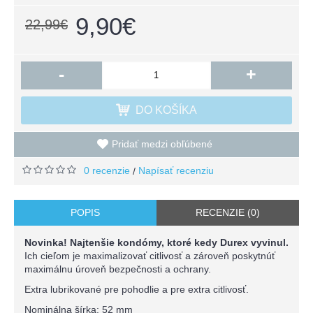
9,90€
22,99€
-
+
DO KOŠÍKA
Pridať medzi obľúbené
0 recenzie
Napísať recenziu
/
POPIS
RECENZIE (0)
Novinka! Najtenšie kondómy, ktoré kedy Durex vyvinul.
Ich cieľom je maximalizovať citlivosť a zároveň poskytnúť
maximálnu úroveň bezpečnosti a ochrany.
Extra lubrikované pre pohodlie a pre extra citlivosť.
Nominálna šírka: 52 mm